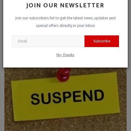
JOIN OUR NEWSLETTER
Join our subscribers list to get the latest news, updates and
special offers directly in your inbox
Subscribe
Action Against Criminals : आपराधिक गतिविधियों में लिप्त...
Niraj Kumar Shukla
Mar 28, 2024
0
No, thanks