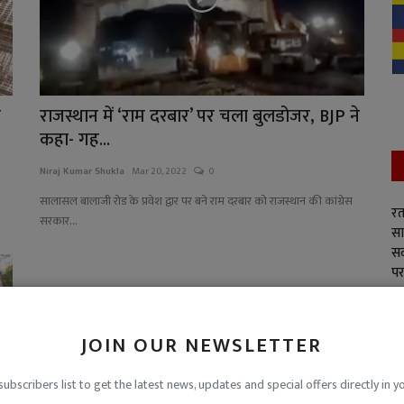
न
राजस्थान में ‘राम दरबार’ पर चला बुलडोजर, BJP ने
कहा- गह...
Niraj Kumar Shukla
Mar 20, 2022
0
सालासल बालाजी रोड के प्रवेश द्वार पर बने राम दरबार को राजस्थान की कांग्रेस
रत
सरकार...
सा
सद
पर
JOIN OUR NEWSLETTER
subscribers list to get the latest news, updates and special offers directly in y