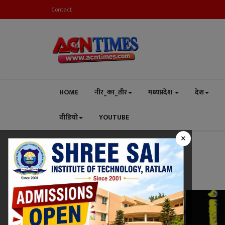
Contact
HOME
नीर_का_तीर
मध्यप्रदेश
देश
वीडियो
YOUTUBE
×
Home
demonstration
Tag:
demonstration
रतलाम