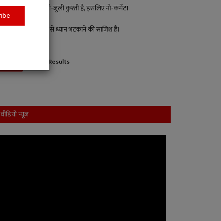
पक्ष-विपक्ष की मिली-जुली कुश्ती है, इसलिए नो-कमेंट।
ribe
यह जनहित के मुद्दों से ध्यान भटकाने की साजिश है।
View Results
Vote
वीडियो न्यूज