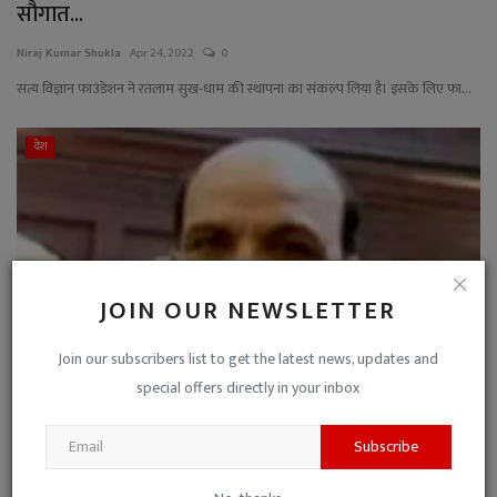
सौगात...
Niraj Kumar Shukla
Apr 24, 2022
0
सत्य विज्ञान फाउंडेशन ने रतलाम सुख-धाम की स्थापना का संकल्प लिया है। इसके लिए फा...
देश
JOIN OUR NEWSLETTER
Join our subscribers list to get the latest news, updates and
special offers directly in your inbox
कोरोना से मुक्ति के लिए RATLAM के शिक्षाविद् डॉ.
Subscribe
चांदनी...
Niraj Kumar Shukla
Apr 12, 2021
0