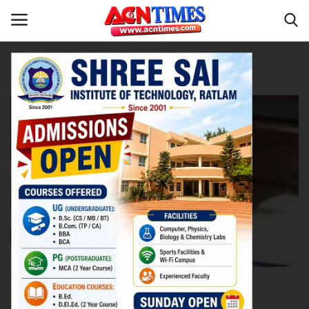
Tag:
Dr. Murlidhar Chandniwala
Home
कला-साहित्य
Contact
नीर_का_तीर
मध्यप्रदेश
देश
विदेश
उत्तर प्रदेश