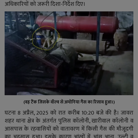
YouTube
अधिकारियों को जरूरी दिशा-निर्देश दिए।
Language
English
Hiindi
(वह टैंक जिसके वॉल्व से अमोनिया गैस का रिसाव हुआ।)
घटना 8 अप्रैल, 2025 को रात करीब 10:20 बजे की है। जावरा
शहर थाना क्षेत्र के अंतर्गत पुलिस कॉलोनी, खारीवाल कॉलोनी व
आसपास के रहवासियों को वातावरण में किसी गैस की मौजूदगी
का अहसास हुआ। इसके कारण आंखों में आंसू आना, उल्टी व