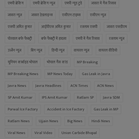
एमपी ब्रेकिंग
एमपी ब्रेकिंग न्यूज
एमपी न्यूड टुडे
जावरा में गैस रिसाव
जावरा न्यूज
जावरा हेडलाइन्स
एसीएन टाइम्स
एसीएन न्यूज
एसपी अमित कुमार
आईपीएस अमित कुमार
रतलाम एसपी
जावरा एसडीएम
पोरवाल बर्फ फैक्ट्री
बर्फ फैक्ट्री में हादसा
एमपी में गैस रिसाव
रतलाम न्यूज
उज्जैन न्यूज
बिग न्यूज
हिन्दी न्यूज
वायरल न्यूज
वायरल वीडियो
यूनियन कार्बाइड भोपाल
भोपाल गैस कांड
MP Breaking
MP Breaking News
MP News Today
Gas Leak in Javra
Javra News
Javra Headlines
ACN Times
ACN News
SP Amit Kumar
IPS Amit Kumar
Ratlam SP
Javra SDM
Porwal Ice Factory
Accident in Ice Factory
Gas Leak in MP
Ratlam News
Ujjain News
Big News
Hindi News
Viral News
Viral Video
Union Carbide Bhopal