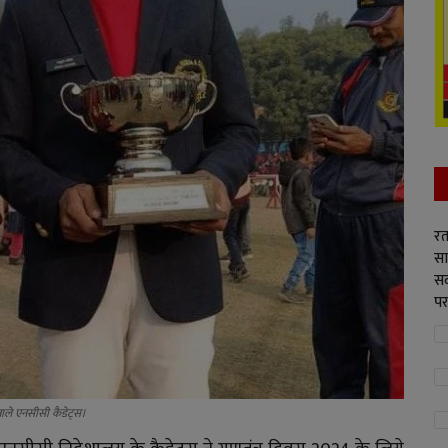
रत
सा
सद
पर
े वाले एनसीसी कैडेट्स।