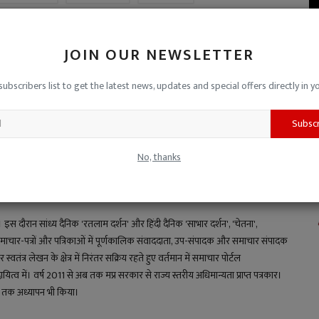
24
MP-CG NCC Directorate
Bhopal
JOIN OUR NEWSLETTER
subscribers list to get the latest news, updates and special offers directly in y
CLE
NEXT ARTICLE
ामी
मध्य प्रदेश के नगरीय क्षेत्रों में 22 जनवरी को बंद रहेंगे पशुवध गृह, मांस
Subsc
...
और मछल...
No, thanks
य। इस दौरान सांध्य दैनिक 'रतलाम दर्शन' और हिंदी दैनिक 'साभार दर्शन', 'चेतना',
माचार-पत्रों और पत्रिकाओं में पूर्णकालिक संवाददाता, उप-संपादक और समाचार संपादक
स्वतंत्र लेखन के क्षेत्र में निरंतर सक्रिय रहते हुए वर्तमान में समाचार पोर्टल
 में। वर्ष 2011 से अब तक मप्र सरकार से राज्य स्तरीय अधिमान्यता प्राप्त पत्रकार।
्षों तक अध्यापन भी किया।