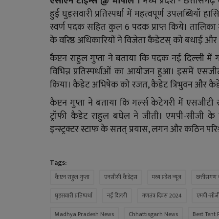
एसीएन टाइम्स @ भोपाल ।
मध्य प्रदेश - छत्तीसगढ़
हुई घुड़सवारी प्रतिस्पर्धा में महत्वपूर्ण उपलब्धियाँ ह
स्वर्ण पदक सहित कुल 6 पदक प्राप्त किये। तालिका 
के वरिष्ठ अधिकारियों ने विजेता कैडेटस् को बधाई औ
कैप्टन राहुल गुप्ता ने बताया कि पदक नई दिल्ली मे
विभिन्न प्रतिस्पर्धाओं का आयोजन हुआ। इसमें एसजी
किया। कैडेट अभिषेक को रजत, कैडेट त्रिभुवन और कै
कैप्टन गुप्ता ने बताया कि गर्ल्स केटेगरी में एसजीटी सुह
ट्रॉफी कैडेट राहुल बघेल ने जीती। एमपी-सीजी के ए
इन्स्ट्रक्टर स्टाफ के सतत् प्रयास, लगन और कठिन परि
Tags:
कैप्टन राहुल गुप्ता
एनसीसी कैडेट्स
मध्य प्रदेश न्यूज
छत्तीसगण न
घुड़सवारी प्रतिष्पर्धा
नई दिल्ली
गणतंत्र दिवस 2024
एमपी-सीज
Madhya Pradesh News
Chhattisgarh News
Best Tent