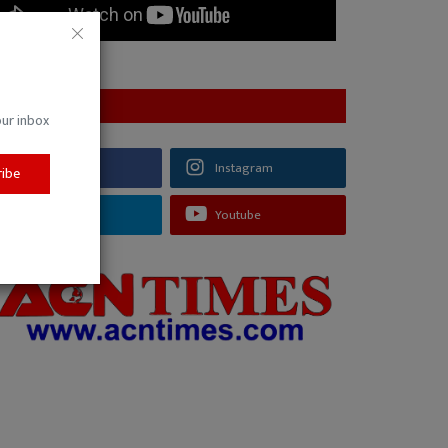
FOLLOW US
our inbox
Facebook
Instagram
ribe
Telegram
Youtube