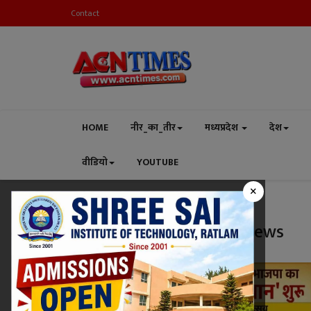
Contact
HOME
नीर_का_तीर
मध्यप्रदेश
देश
वीडियो
YOUTUBE
×
Home
Madhya Pradesh News
Tag:
Madhya Pradesh News
रतलाम