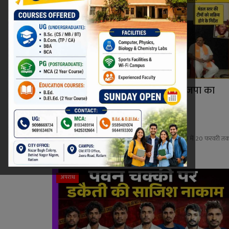
संत रविदास की 650वीं जयंती पर भाजपा का
'समरसता संकल्प अ...
Niraj Kumar Shukla
Jul 29, 2026
0
संत रविदास महाराज की 650वीं जयंती पर भाजपा ने रतलाम में 20 फरवरी त
चलने वाले 'स...
अपराध