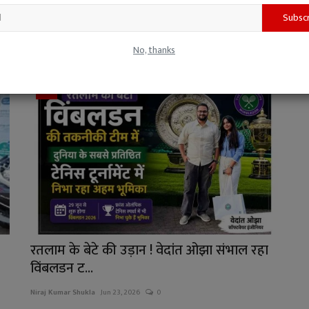
Subsc
Niraj Kumar Shukla
Jun 23, 2026
0
रतलाम के बिलपांक थाना क्षेत्र में महिला ने पड़ोसी किसान पर छेड़छाड़, संबंध
No, thanks
बनाने...
खेल
रतलाम के बेटे की उड़ान ! वेदांत ओझा संभाल रहा
विंबलडन ट...
Niraj Kumar Shukla
Jun 23, 2026
0