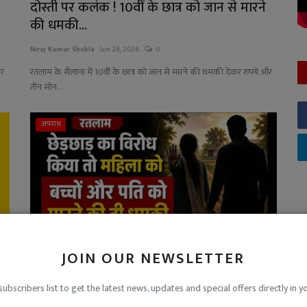
दोस्ती पर कलंक ! 10वीं के छात्र को जान से मारने
की धमकी...
Niraj Kumar Shukla
Jun 28, 2026
0
ार
रतलाम के सैलाना में 10वीं के छात्र को जान से मारने की धमकी देकर रुपये और
तीन सोन...
अपराध
JOIN OUR NEWSLETTER
अकेली देख महिला को करता था गंदे इशारे, संबंध
subscribers list to get the latest news, updates and special offers directly in y
बनाने का द...