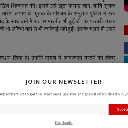
लिखित शिकायत की। इसमें उसे झूठा फंसाए जाने, जाति सूचक
े आरोप लगाए थे। मृतक के परिजन के अनुसार पुलिस ने उक्त
ंद्र के साथ थाने में रातभर मारपीट भी हुई थी। 12 फरवरी 2026
ी थी लेकिन वहां से भी कार्रवाई नहीं हुई। इसके चलते ही उसने
शन लिया है। उन्होंने मामले में लापरवाही बरतने को लेकर
इन अटैच कर दिया है। वहीं दूसरी ओर पुलिस ने युवक को
ेंद्र पाटीदार, लोकेश पाटीदार और पुरुषोत्तम पाटीदार के विरुद्ध
JOIN OUR NEWSLETTER
च जितेंद्र को हिरासत में लेकर शेष आरोपियों की तलाश शुरू कर
subscribers list to get the latest news, updates and special offers directly in y
Subsc
मार
औद्योगिक क्षेत्र थाना जावरा
रतलाम पुलिस
हरियाखेड़ा
No, thanks
ें
एएसआई लाइन अटैच