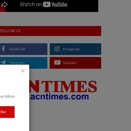
FOLLOW US
Facebook
Instagram
Telegram
Youtube
our inbox
ribe