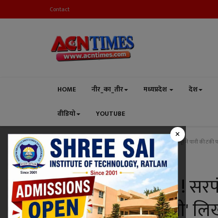
Contact
HOME
नीर_का_तीर
मध्यप्रदेश
देश
वीडियो
YOUTUBE
×
Home
मध्यप्रदेश
रतलाम
रतलाम में आत्महत्या ! सरपंच के मजदूर ने पानी की टंक
रतलाम
रतलाम में आत्महत्या ! सरप
पर 'पुलिस नहीं सुनती' ल