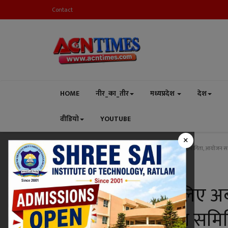
Contact
HOME
नीर_का_तीर
मध्यप्रदेश
देश
वीडियो
YOUTUBE
×
Home
खेल
खेल चेतना मेले के लिए अब तक 98 स्कूलों ने की सहभागिता, आयोजन समि
खेल
खेल चेतना मेले के लिए अब
सहभागिता, आयोजन समिति