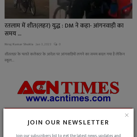
रतलाम में शीत(लहर) युद्ध : DM ने कहा- आंगनवाड़ी का
समय ...
Niraj Kumar Shukla
Jan 3, 2023
0
शीतलहर के चलते कलेक्टर के आदेश पर आंगवाड़ियों लगने का समय बदल गया है लेकिन
स्कूल...
ADVERTISEMENT
JOIN OUR NEWSLETTER
Join our subscribers list to get the latest news, updates and