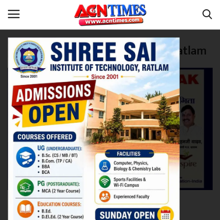
Tag:
District Education Officer Ratlam
Home
शिक्षा
Contact
नीर_का_तीर
मध्यप्रदेश
देश
विदेश
उत्तर प्रदेश