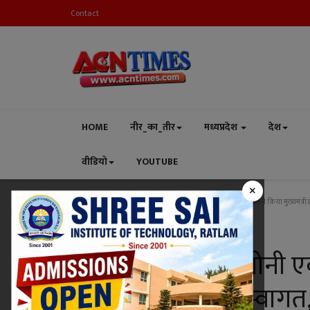
Contact
HOME
नीर_का_तीर
मध्यप्रदेश
देश
वीडियो
YOUTUBE
×
Home
मध्यप्रदेश
रतलाम
भाजपा नेता प्रवीण सोनी एवं मित्र मंडल ने किया मुख्यमं
रतलाम
भाजपा नेता प्रवीण सोनी एवं 
डॉ. मोहन यादव का स्वा