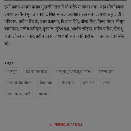
इसी प्रकार श्यामा प्रसाद मुखर्जी मंडल में पौधारोपण किया गया। यहां मोर्चा जिला
उपाध्यक्ष गौरव मूणत, यादवेंद्र सिंह, मण्डल अध्यक्ष राहुल रांका, उपाध्यक्ष कुलदीप
पड़ियार, प्रवीण सिरवी, ईश्वर प्रजापत, विशाल सिंह, वीरेंद्र सिंह, विनय पंवार, पीयूष
बामनिया, राजीव पटीदार, युवराज, सुरेश दक्ष, आशीष चौहान, मनीष पांडेय, दीपांशु
पांडेय, कैलाश पंवार, प्रदीप जादव, यश शर्मा, मयंक तिवारी एवं कार्यकर्ता उपस्थित
रहे।
Tags:
भाजयुमो
हरा भरा मध्यप्रदेश
#हरा_भरा_मध्यप्रदेश_अभियान
हितानंद शर्मा
शिवराज सिंह चौहान
वैभव पंवार
गौरव मूणत
वीडी शर्मा
रतलाम
श्यामा प्रसाद मुखर्जी
भाजपा
PREVIOUS ARTICLE