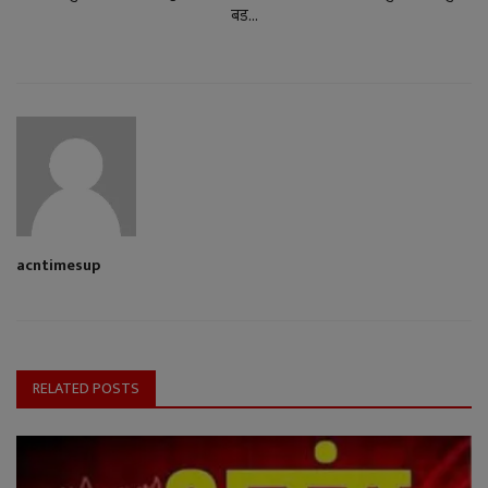
बड...
acntimesup
RELATED POSTS