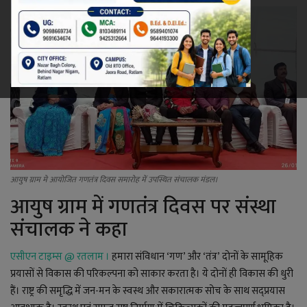
रेलवे
खेल
ज्योतिष
कला-साहित्य
निर्वाचन
आयुष ग्राम मे आयोजित गणतंत्र दिवस समारोह में उपस्थित संचालक मंडल।
आयुष ग्राम में गणतंत्र दिवस पर संस्था
धर्म-संस्कृति
संचालक ने कहा
करियर
एसीएन टाइम्स @
रतलाम ।
हमारा संविधान ‘गण’ और ‘तंत्र’ दोनों के सामूहिक
प्रयासों से विकास की परिकल्पना को साकार करता है। ये दोनों ही विकास की धुरी
वीडियो
हैं। राष्ट्र की समृद्धि में जन-मन के स्वस्थ और सकारात्मक सोच के साथ सद्प्रयास