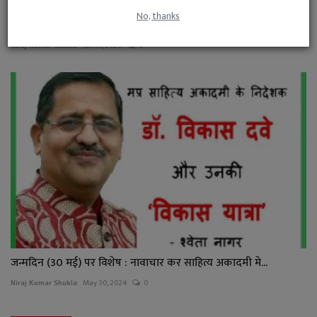
No, thanks
शब्दों के पीछे, छिपे कुछ शब्द…
Niraj Kumar Shukla
Jan 31, 2023
0
जन्मदिन (30 मई) पर विशेष : नावाचार कर साहित्य अकादमी मे...
Niraj Kumar Shukla
May 30, 2024
0