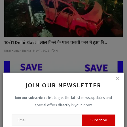
10/11 Delhi Blast ! लाल किले के पास चलती कार में हुआ वि...
Niraj Kumar Shukla
Nov 11, 2025
0
JOIN OUR NEWSLETTER
Join our subscribers list to get the latest news, updates and
special offers directly in your inbox
Subscribe