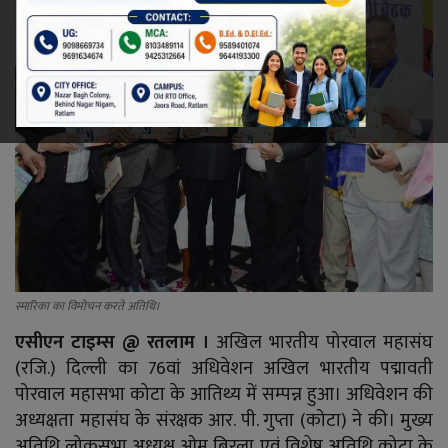
रेलवे
खेल
ज्योतिष
कला-साहित्य
निर्वाचन
धर्म-संस्कृति
स्मारिका का विमोचन करते अतिथि।
एसीएन टाइम्स @ रतलाम ।
अखिल भारतीय पोरवाल महासंघ
करियर
(रजि.) दिल्ली का 76वां अधिवेशन अखिल भारतीय पद्मावती
पोरवाल महासभा कोटा के आतिथ्य में सम्पन्न हुआ। अधिवेशन की
वीडियो
अध्यक्षता महासंघ के संरक्षक आर. पी. गुप्ता (कोटा) ने की। मुख्य
अतिथि लोकसभा अध्यक्ष ओम बिरला एवं विशेष अतिथि कोटा के