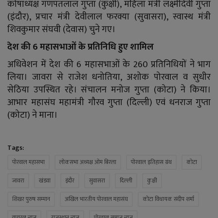
कोषाध्यक्ष गणपतलाल गुप्ता (कुक्षी), महिला मंत्री लक्ष्मीदेवी गुप्ता
(इंदौर), प्रचार मंत्री देवीलाल फरक्या (सुवासरा), स्वास्थ मंत्री
शिवकुमार संघवी (देवास) चुने गए।
देश की 6 महासभाओं के प्रतिनिधि हुए शामिल
अधिवेशन में देश की 6 महासभाओं के 260 प्रतिनिधियों ने भाग
लिया। जावरा से राजेश धनोतिया, अशोक पोरवाल व सुधीर
सेठिया उपस्थित रहे। संचालन मनोज गुप्ता (कोटा) ने किया।
आभार महासंघ महामंत्री गौरव गुप्ता (दिल्ली) एवं धनराज गुप्ता
(कोटा) ने माना।
Tags:
पोरवाल महासभा
लोकसभा अध्यक्ष ओम बिरला
पोरवाल इतिहास ग्रंथ
कोटा
जावरा
खंडवा
इंदौर
सुवासरा
दिल्ली
कुक्षी
शिखर पुरुष सम्मान
अखिल भारतीय पोरवाल महासंघ
कोटा विधायक संदीप शर्मा
वायरल न्यूज
राजस्थान न्यूज
पोरवाल समाज न्यूज