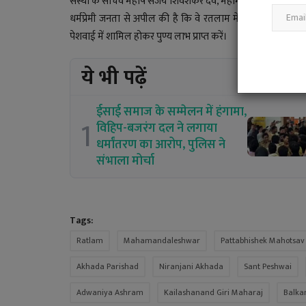
संस्था के सचिव महर्षि संजय शिवशंकर दवे, महामंत्री काजल गुरु
धर्मप्रेमी जनता से अपील की है कि वे रतलाम में पहली बार आयोज
पेशवाई में शामिल होकर पुण्य लाभ प्राप्त करें।
ये भी पढ़ें
ईसाई समाज के सम्मेलन में हंगामा,
1
विहिप-बजरंग दल ने लगाया
धर्मांतरण का आरोप, पुलिस ने
संभाला मोर्चा
Tags:
Ratlam
Mahamandaleshwar
Pattabhishek Mahotsav
Akhada Parishad
Niranjani Akhada
Sant Peshwai
Adwaniya Ashram
Kailashanand Giri Maharaj
Balka