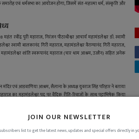
िषेक समारोह एवं धर्मसभा का आयोजन होगा, जिसमें संत-महात्मा धर्म, संस्कृति और
िध्य
हंत रवींद्र पुरी महाराज, निरंजन पीठाधीश्वर आचार्य महामंडलेश्वर डॉ. स्वामी
ेश्वर स्वामी बालकानंद गिरी महाराज, महामंडलेश्वर वैराग्यानंद गिरी महाराज,
 महामंडलेश्वर शांति स्वरूपानंद महाराज (चार धाम आश्रम, उज्जैन) सहित अनेक
ान मंदिर एवं आडवाणिया आश्रम, सैलाना के अध्यक्ष युवराज सिंह परिहार ने बताया
जी महाराज का महामंडलेश्वर पद पर वैदिक रीति-रिवाजों के साथ पट्टाभिषेक किया
को संतों का मार्गदर्शन प्राप्त होगा।
सव आयोजित किया जा रहा है, जिससे धर्मप्रेमी नागरिकों में विशेष उत्साह है।
JOIN OUR NEWSLETTER
subscribers list to get the latest news, updates and special offers directly in y