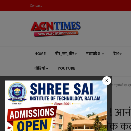
Contact
HOME
नीर_का_तीर
मध्यप्रदेश
देश
वीडियो
YOUTUBE
×
Home
धर्म-संस्कृति
रतलाम में पहली बार ! आनंद गिरि जी महाराज का महामंडलेश्वर पट्
धर्म-संस्कृति
रतलाम में पहली बार ! आन
महामंडलेश्वर पट्टाभिषेक क