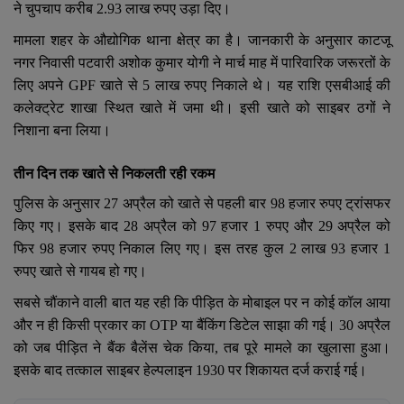
YouTube
ने चुपचाप करीब
2.93
लाख रुपए उड़ा दिए।
मामला शहर के औद्योगिक थाना क्षेत्र का है। जानकारी के अनुसार काटजू
Language
नगर निवासी पटवारी अशोक कुमार योगी ने मार्च माह में पारिवारिक जरूरतों के
English
Hiindi
लिए अपने
GPF
खाते से
5
लाख रुपए निकाले थे। यह राशि एसबीआई की
कलेक्ट्रेट शाखा स्थित खाते में जमा थी। इसी खाते को साइबर ठगों ने
निशाना बना लिया।
तीन दिन तक खाते से निकलती रही रकम
पुलिस के अनुसार
27
अप्रैल को खाते से पहली बार
98
हजार रुपए ट्रांसफर
किए गए। इसके बाद
28
अप्रैल को
97
हजार
1
रुपए और
29
अप्रैल को
फिर
98
हजार रुपए निकाल लिए गए। इस तरह कुल
2
लाख
93
हजार
1
रुपए खाते से गायब हो गए।
सबसे चौंकाने वाली बात यह रही कि पीड़ित के मोबाइल पर न कोई कॉल आया
और न ही किसी प्रकार का
OTP
या बैंकिंग डिटेल साझा की गई।
30
अप्रैल
को जब पीड़ित ने बैंक बैलेंस चेक किया
,
तब पूरे मामले का खुलासा हुआ।
इसके बाद तत्काल साइबर हेल्पलाइन
1930
पर शिकायत दर्ज कराई गई।