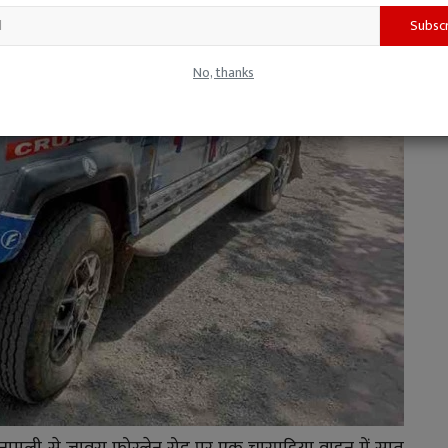
Subsc
No, thanks