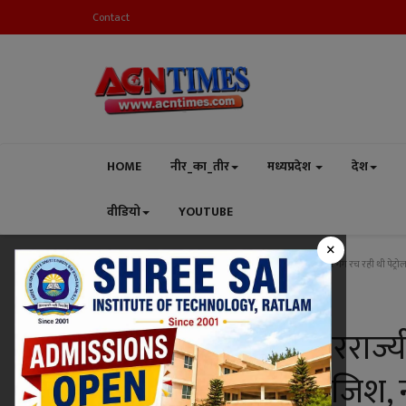
Contact
HOME
नीर_का_तीर
मध्यप्रदेश
देश
वीडियो
YOUTUBE
×
Home
मध्यप्रदेश
रतलाम
साजिश विफल ! अंतरराज्यीय कंजर गैंग रच रही थी पेट्रो
रतलाम
साजिश विफल ! अंतरराज्यीय
पंप पर डकैती की साजिश, 