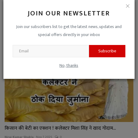
JOIN OUR NEWSLETTER
सावधान ! आपके साथ न हो जाए ऐसा... महिला ने नाम पर बना द...
Join our subscribers list to get the latest news, updates and
special offers directly in your inbox
Niraj Kumar Shukla
Apr 2, 2025
0
Subscribe
No, thanks
किसान की बेटी का एक्शन ! कलेक्टर मिशा सिंह ने खाद गोदाम...
Niraj Kumar Shukla
Nov 7, 2025
0