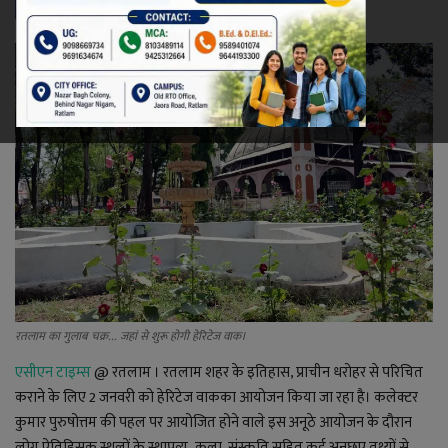
रेलवे
खेल
ज्योतिष
कला-साहित्य
निर्वाचन
धर्म-संस्कृति
रतलाम का गुलाब चक्र... जहां से शुरू होगी हेरिटेज वाक।
करियर
एसीएन टाइम्स
@ रतलाम । रतलाम
शहर के इतिहास, प्राचीन धरोहर से परिचित
कराने के लिए 2 जनवरी को हेरिटेज वाकका आयोजन किया जा रहा है। कलेक्टर
वीडियो
कुमार पुरुषोत्तम की पहल पर आयोजित होने वाले इस अनूठे आयोजन के दौरान
लोग ऐतिहिसक स्थलों के स्थापत्य,
कला
,
संस्कृति सहित कई अनछुए तथ्यों से