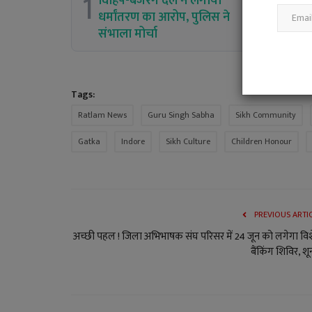
1
विहिप-बजरंग दल ने लगाया
धर्मांतरण का आरोप, पुलिस ने
संभाला मोर्चा
Tags:
Ratlam News
Guru Singh Sabha
Sikh Community
Gatka
Indore
Sikh Culture
Children Honour
PREVIOUS ARTI
अच्छी पहल ! जिला अभिभाषक संघ परिसर में 24 जून को लगेगा वि
बैंकिंग शिविर, शून्