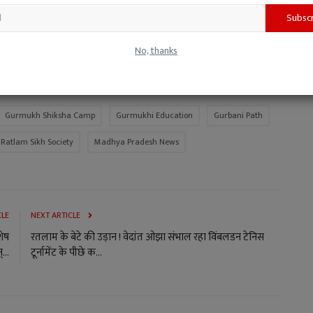
Subsc
No, thanks
Gurmukh Shiksha Camp
Gurmukhi Education
Gurbani Path
Ratlam Sikh Society
Madhya Pradesh News
CLE
NEXT ARTICLE
शेष
रतलाम के बेटे की उड़ान ! वेदांत ओझा संभाल रहा विंबलडन टेनिस
...
टूर्नामेंट के पीछे क...