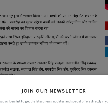
िंह सभा गुरुद्वारा में सम्मान किया गया। बच्चों को सम्मान चिह्न भेंट कर उनके
ई। समारोह का मुख्य उद्देश्य बच्चों को उनकी सांस्कृतिक और धार्मिक
ेवा की भावना का विकास करना रहा।
़े रहने तथा सिख इतिहास
,
संस्कृति और मूल्यों को अपने जीवन में आत्मसात
 सराहना करते हुए उनके उज्ज्वल भविष्य की कामना की।
यू रोड रतलाम के अध्यक्ष सरदार अवतार सिंह सलूजा
,
कमलजीत सिंह मक्कड़
,
हरजीत सलूजा
,
सतपाल सिंह डंग
,
गगनदीप सिंह डंग
,
गुरविंदर सिंह खालसा
पस्थित रहे।
JOIN OUR NEWSLETTER
subscribers list to get the latest news, updates and special offers directly in y