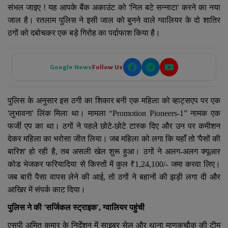
YouTube
संभल जाइए ! यह आपके बैंक अकाउंट को
'
निल बटे सन्नाटा
'
करने का नया
जाल है। रतलाम पुलिस ने इसी जाल को बुनने वाले ग्वालियर के दो शातिर
Language
ठगों को दबोचकर एक बड़े गिरोह का पर्दाफाश किया है।
English
Hiindi
Google News
Follow Us
पुलिस के अनुसार इस ठगी का शिकार बनी एक महिला को व्हाट्सएप पर एक
'
लुभावना
'
लिंक मिला था। मामला
“Promotion Pioneers-1”
नामक एक
फर्जी एप का था। ठगों ने पहले छोटे-छोटे टास्क दिए और उन पर कमीशन
देकर महिला का भरोसा जीत लिया। जब महिला को लगा कि यहाँ तो
'
पैसों की
बारिश
'
हो रही है
,
तब असली खेल शुरू हुआ।
ठगों ने अलग-अलग क्यूआर
कोड भेजकर फरियादिया से किस्तों में कुल
₹1,24,100/-
जमा करवा लिए।
जब बारी पैसा वापस लेने की आई
,
तो ठगों ने बहानों की झड़ी लगा दी और
आखिर में संपर्क काट दिया।
पुलिस ने की
'
सर्जिकल स्ट्राइक
'
, ग्वालियर पहुंची
एसपी अमित कुमार के निर्देशन में साइबर सेल और थाना माणकचौक की टीम