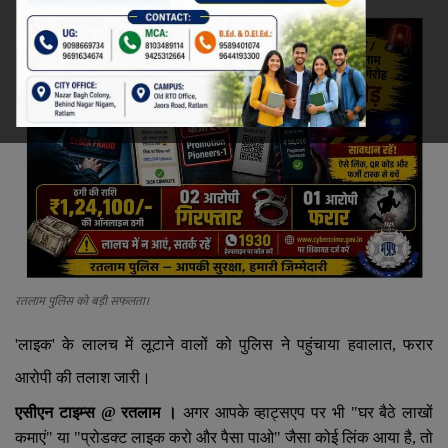
रेलवे
खेल
ज्योतिष
कला-साहित्य
निर्वाचन
धर्म-संस्कृति
रतलाम पुलिस को बड़ी सफलता।
'
लाइक
'
के लालच में लूटाने वालों को पुलिस ने पहुंचाया हवालात
,
फरार
करियर
आरोपी की तलाश जारी।
वीडियो
एसीएन टाइम्स
@
रतलाम ।
अगर आपके व्हाट्सएप पर भी "घर बैठे लाखों
कमाएं" या "प्रोडक्ट लाइक करो और पैसा पाओ" जैसा कोई लिंक आया है
,
तो