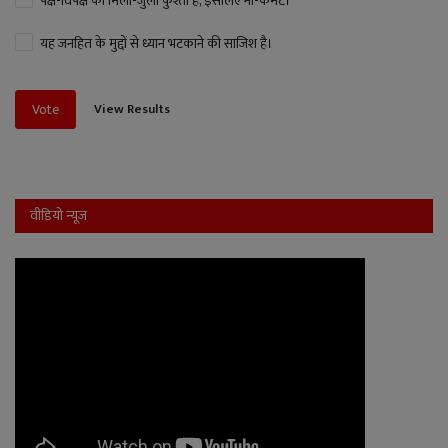
पक्ष-विपक्ष की मिली-जुली कुश्ती है, इसलिए नो-कमेंट।
यह जनहित के मुद्दों से ध्यान भटकाने की साजिश है।
View Results
Vote
वीडियो न्यूज