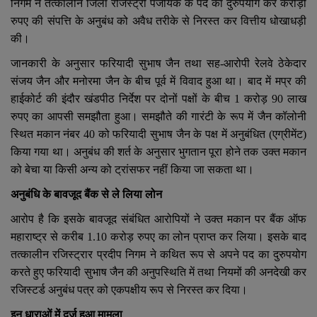
YouTube
निगम ने तत्कालीन जिला रजिस्ट्री पंजीयक के पद का दुरुपयोग कर करोड़ों
रुपए की संपत्ति के अनुबंध को अवैध तरीके से निरस्त कर वित्तीय धोखाधड़ी
Language
की।
जानकारी के अनुसार फरियादी सुभाष जैन तथा सह-आरोपी रेलवे ठेकेदार
English
Hiindi
संजय जैन और मनोरमा जैन के बीच पूर्व में विवाद हुआ था। बाद में मप्र की
हाईकोर्ट की इंदौर खंडपीठ निर्देश पर दोनों पक्षों के बीच
1
करोड़
90
लाख
रुपए का आपसी समझौता हुआ। समझौते की गारंटी के रूप में जैन कॉलोनी
स्थित मकान नंबर
40
को फरियादी सुभाष जैन के पक्ष में अनुबंधित (एग्रीमेंट)
किया गया था। अनुबंध की शर्त के अनुसार भुगतान पूरा होने तक उक्त मकान
को बेचा या किसी अन्य को ट्रांसफर नहीं किया जा सकता था।
अनुबंधि के बावजूद बैंक से ले लिया लोन
आरोप है कि इसके बावजूद संबंधित आरोपियों ने उक्त मकान पर बैंक ऑफ
महाराष्ट्र से करीब
1.10
करोड़ रुपए का लोन प्राप्त कर लिया। इसके बाद
तत्कालीन रजिस्ट्रार प्रदीप निगम ने कथित रूप से अपने पद का दुरुपयोग
करते हुए फरियादी सुभाष जैन की अनुपस्थिति में तथा नियमों की अनदेखी कर
रजिस्टर्ड अनुबंध पत्र को एकपक्षीय रूप से निरस्त कर दिया।
इन धाराओं में दर्ज हुआ मामला