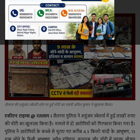
रेलवे
खेल
ज्योतिष
कला-साहित्य
निर्वाचन
धर्म-संस्कृति
सैलाना की शत्रुंजय ज्वेलरी शॉप पर हुई चोरी का एसपी अमित कुमार ने खुलासा किया।
करियर
एसीएन टाइम्स @ रतलाम ।
सैलाना पुलिस ने शत्रुंजय ज्वेलर्स में हुई लाखों रुपए
की चोरी का खुलासा किया है। मामले में दो आरोपियों को गिरफ्तार किया गया है।
वीडियो
पुलिस ने आरोपियों के कब्जे से चुराए गए करीब 4.5 किलो चांदी के आभूषण, 15
ग्राम सोने के फैंसी आभूषण, अवैध हथियार, कारतूस और चोरी में प्रयुक्त औजार