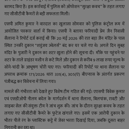
YouTube
बरामद किए हैं। इस कार्रवाई में पुलिस को ऑपरेशन “सुरक्षा कवच” के तहत लगाए
गए सीसीटीवी कैमरों से बड़ी सफलता मिली।
Language
एसपी अमित कुमार ने वारदात का खुलासा सोमवार को पुलिस कंट्रोल रूम में
English
Hiindi
आयोजित पत्रकार वार्ता में किया। एसपी ने बताया फरियादी प्रेम जैन निवासी
सैलाना ने रिपोर्ट दर्ज कराई थी कि 20 मई 2026 की रात बड़ा जैन मंदिर के पास
स्थित उनकी दुकान “शत्रुंजय ज्वेलर्स” बंद कर घर चले गए थे। अगले दिन सुबह
मंदिर के पुजारी ने दुकान का शटर खुला होने की सूचना दी। मौके पर पहुंचने पर
शटर के ताले ग्राइंडर मशीन से कटे मिले और दुकान से करीब 9 लाख रुपए मूल्य के
सोने-चांदी के आभूषण चोरी पाए गए। फरियादी की रिपोर्ट पर थाना सैलाना पर
अपराध क्रमांक 171/2026 धारा 331(4), 305(ए) बीएनएस के अंतर्गत प्रकरण
पंजीबद्ध कर विवेचना में लिया गया।
मामले की गंभीरता को देखते हुए विशेष टीम गठित की गई। एएसपी विवेक कुमार
एवं एसडीओपी नीलम बघेल के मार्गदर्शन में थाना सैलाना, बिलपांक, रावटी और
साइबर सेल की संयुक्त टीम ने जांच शुरू की। जांच के दौरान सुरक्षा कवच के तहत
लगाए गए सीसीटीवी कैमरे के फुटेज खंगाले गए। इसमें एक आरोपी दुकान के
भीतर पीले रंग के प्लास्टिक कट्टे में जेवर भरता दिखाई दिया, जबकि दूसरा बाहर
निगरानी कर रहा था।