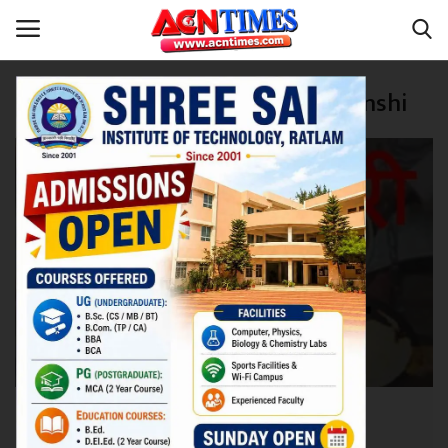
Tag:
Collector Narendra Suryavanshi
Home
रतलाम
Contact
नीर_का_तीर
मध्यप्रदेश
देश
विदेश
उत्तर प्रदेश