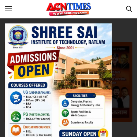
Tag:
Ujjain
Home
धर्म-संस्कृति
Contact
नीर_का_तीर
मध्यप्रदेश
देश
विदेश
उत्तर प्रदेश