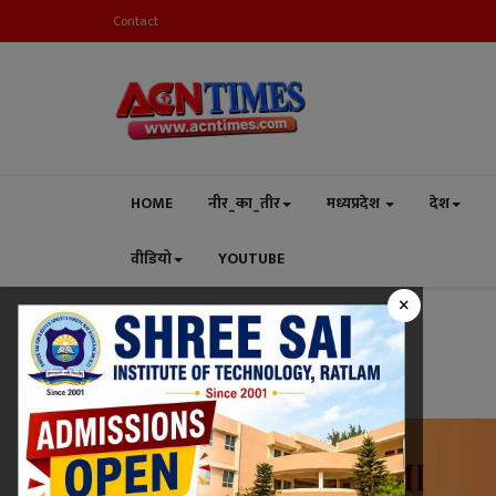
Contact
HOME
नीर_का_तीर
मध्यप्रदेश
देश
वीडियो
YOUTUBE
×
Home
धर्म-संस्कृति
धर्म-संस्कृति