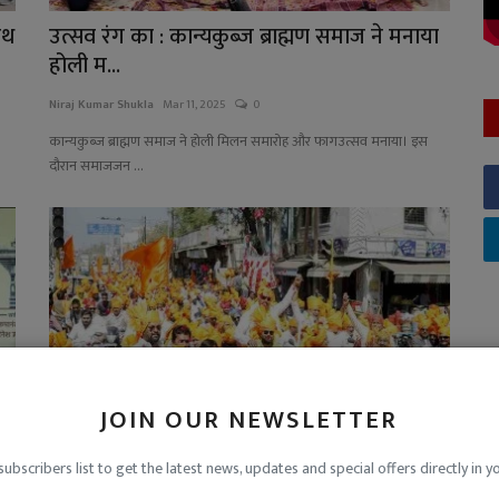
ाथ
उत्सव रंग का : कान्यकुब्ज ब्राह्मण समाज ने मनाया
होली म...
Niraj Kumar Shukla
Mar 11, 2025
0
कान्यकुब्ज ब्राह्मण समाज ने होली मिलन समारोह और फागउत्सव मनाया। इस
दौरान समाजजन ...
JOIN OUR NEWSLETTER
subscribers list to get the latest news, updates and special offers directly in y
सम्मान साफा रैली : हाथों में केसरिया ध्वज, सिर पर