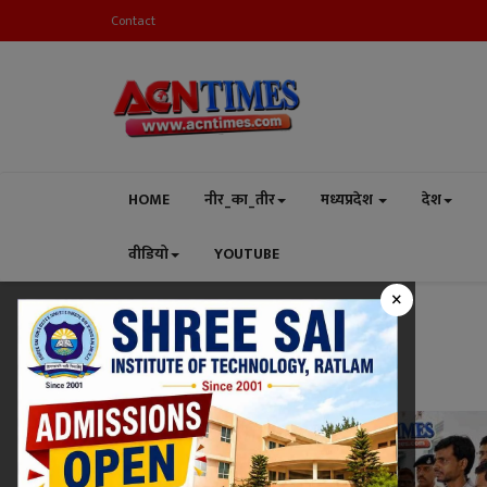
Contact
HOME
नीर_का_तीर
मध्यप्रदेश
देश
वीडियो
YOUTUBE
×
Home
Ratlam Collector
Tag:
Ratlam Collector
रतलाम