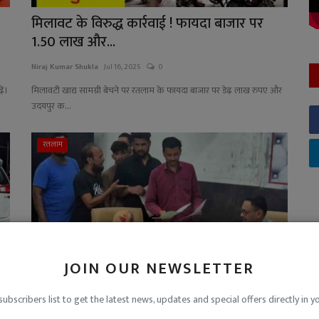
मिलावट के विरुद्ध कार्रवाई ! फायदा बाजार पर
1.50 लाख और...
Niraj Kumar Shukla
Jul 16, 2025
0
ें।
मिलावटी खाद्य सामग्री बेचने पर रतलाम के फायदा बाजार पर डेढ़ लाख रुपए और
उदयपुर क...
रतलाम
JOIN OUR NEWSLETTER
subscribers list to get the latest news, updates and special offers directly in y
आए
ऐसे ‘कपूतों’ से भगवान बचाएं ! कलयुगी बेटों ने